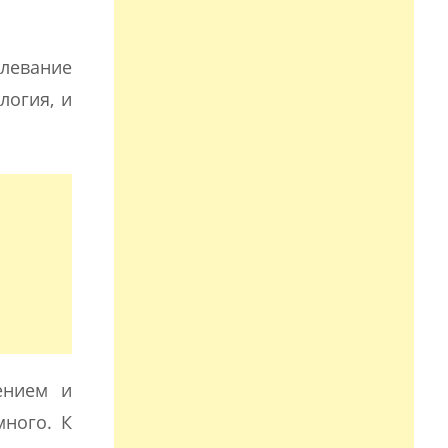
олевание
логия, и
ением и
много. К