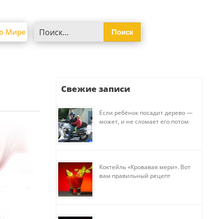
Найти:
о Мире
Свежие записи
Если ребёнок посадит дерево —
может, и не сломает его потом
Коктейль «Кровавая мери». Вот
вам правильный рецепт