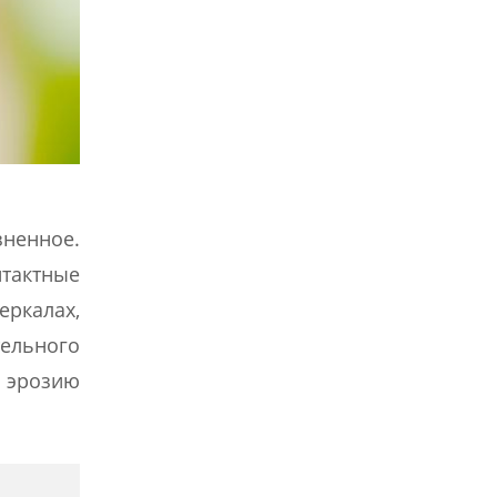
зненное.
тактные
еркалах,
тельного
ю эрозию