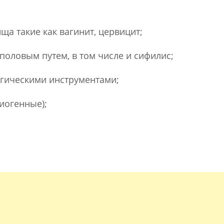
а такие как вагинит, цервицит;
оловым путем, в том числе и сифилис;
огическими инструментами;
риогенные);