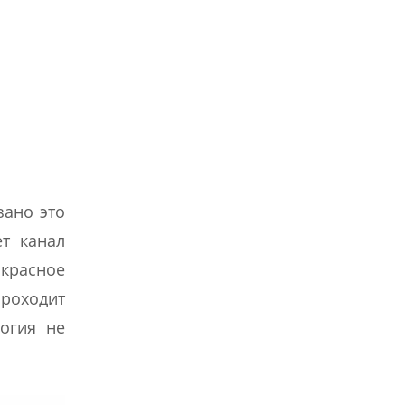
зано это
т канал
 красное
роходит
огия не