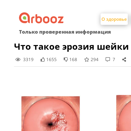
Найти:
Skip
to
О здоровье
content
Только проверенная информация
Что такое эрозия шейки
3319
1655
168
294
7