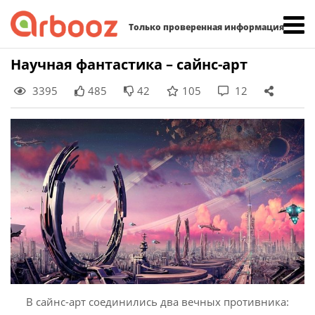
Найти:
Только проверенная информация
Skip
Научная фантастика – сайнс-арт
to
3395
485
42
105
12
content
В сайнс-арт соединились два вечных противника: