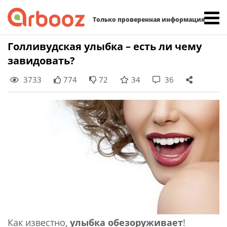
Найти:
Только проверенная информация
Skip
Голливудская улыбка – есть ли чему
to
завидовать?
content
3733
774
72
34
36
Как известно,
улыбка обезоруживает
!