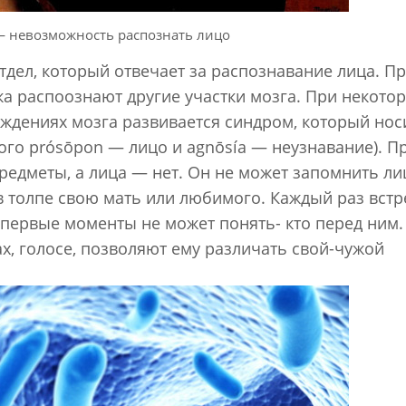
— невозможность распознать лицо
тдел, который отвечает за распознавание лица. Пр
ка распоознают другие участки мозга. При некото
ждениях мозга развивается синдром, который нос
кого
prósōpon
— лицо и
agnōsía
— неузнавание). П
редметы, а лица — нет. Он не может запомнить ли
 в толпе свою мать или любимого. Каждый раз встр
 первые моменты не может понять- кто перед ним.
ах, голосе, позволяют ему различать свой-чужой