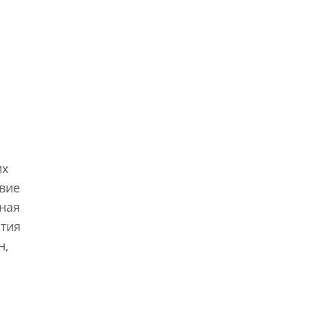
их
твие
ная
ития
н,