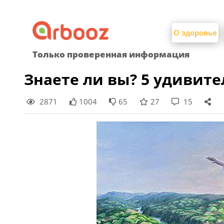
Найти:
Skip
to
О здоровье
content
Только проверенная информация
Знаете ли вы? 5 удивит
2871
1004
65
27
15