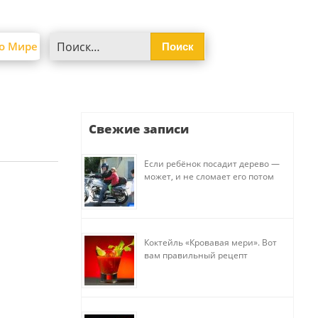
Найти:
о Мире
Свежие записи
Если ребёнок посадит дерево —
может, и не сломает его потом
Коктейль «Кровавая мери». Вот
вам правильный рецепт