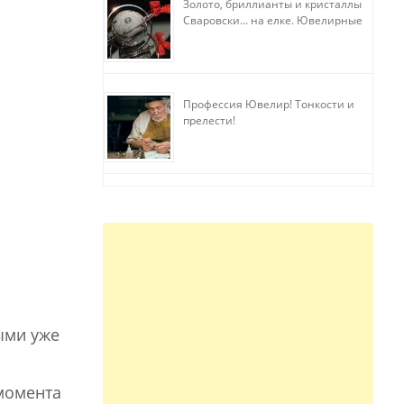
Золото, бриллианты и кристаллы
Сваровски… на елке. Ювелирные
прихоти
Профессия Ювелир! Тонкости и
прелести!
ыми уже
 момента