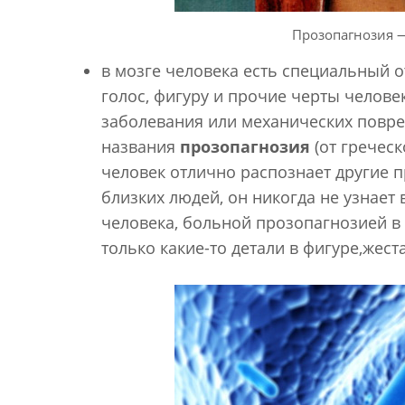
Прозопагнозия 
в мозге человека есть специальный о
голос, фигуру и прочие черты челове
заболевания или механических повре
названия
п
розопагнозия
(от гречес
человек отлично распознает другие п
близких людей, он никогда не узнает
человека, больной прозопагнозией в
только какие-то детали в фигуре,жест