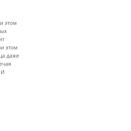
и этом
рых
ит
ри этом
ца даже
ечая
 И