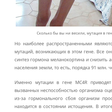
Сколько бы вы ни весили, мутация в ге
Но наиболее распространенными являютс
мутаций, возникающих в этом гене. Все о
синтез гормона меланокортина и снизить а
населения земли, то есть, порядка 91 млн. ч
Именно мутации в гене МС4R приводят 
вызванных неспособностью организма оц
из-за гормонального сбоя организм про
находится в состоянии истощения. В итог