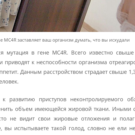
не МС4R заставляет ваш организм думать, что вы исхудали
я мутация в гене МС4R. Всего известно свыше 
ни приводят к неспособности организма отреагир
ппетит. Данным расстройством страдает свыше 1,
еловек.
к развитию приступов неконтролируемого обж
енить объем имеющейся жировой ткани. Иными с
сто не видит свои жировые отложения и полага
е, вы испытываете такой голод, словно не ели н