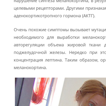
нарушение синтеза меланокортина, в резул
целевыми рецепторами. Другими признакам
аденокортикотропного гормона (АКТГ).
Очень похожие симптомы вызывает мутация в
необходимого для выработки меланокор
авторегуляции объема жировой ткани д
поджелудочной железы. Нередко при эт
концентрация лептина. Таким образом, о
меланокортина.