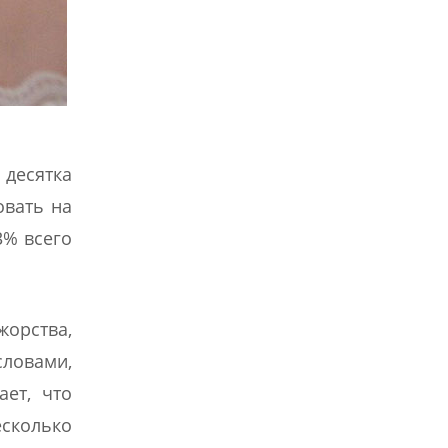
десятка
овать на
3% всего
орства,
ловами,
ет, что
есколько