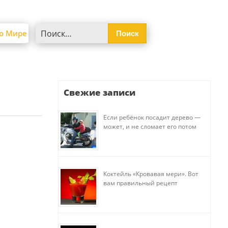
Найти:
о Мире
Свежие записи
Если ребёнок посадит дерево —
может, и не сломает его потом
Коктейль «Кровавая мери». Вот
вам правильный рецепт