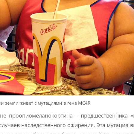
и земли живет с мутациями в гене МС4R
ене проопиомеланокортина – предшественника 
 случаев наследственного ожирения. Эта мутация 