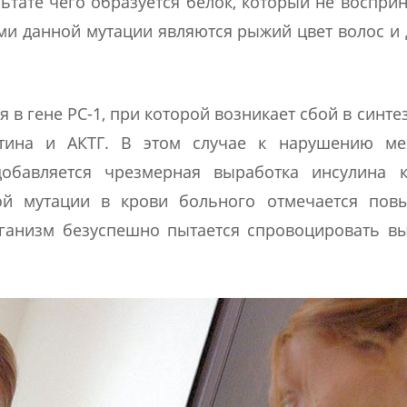
ьтате чего образуется белок, который не воспри
и данной мутации являются рыжий цвет волос и
 гене РС-1, при которой возникает сбой в синтез
тина и АКТГ. В этом случае к нарушению ме
обавляется чрезмерная выработка инсулина к
ой мутации в крови больного отмечается пов
рганизм безуспешно пытается спровоцировать в