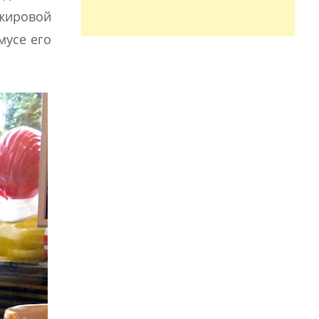
жировой
мусе его