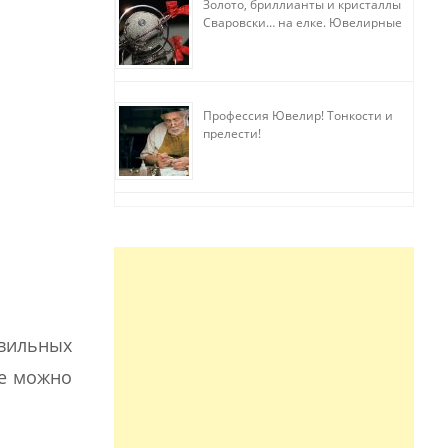
Золото, бриллианты и кристаллы
Сваровски… на елке. Ювелирные
прихоти
Профессия Ювелир! Тонкости и
прелести!
вильных
же можно