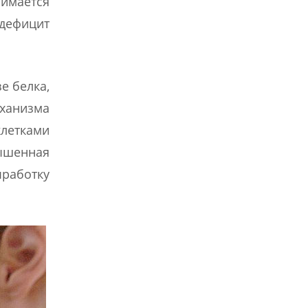
нимается
 дефицит
е белка,
ханизма
летками
ышенная
ыработку