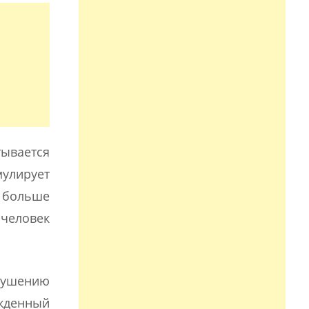
тывается
мулирует
 больше
 человек
рушению
жденный