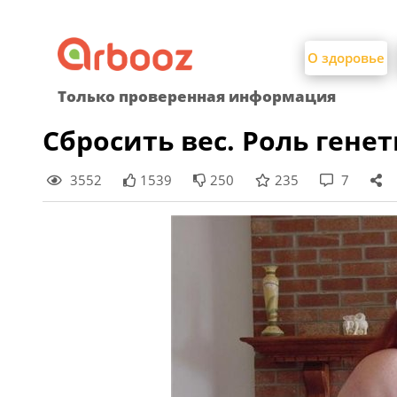
Найти:
Skip
to
О здоровье
content
Только проверенная информация
Сбросить вес. Роль ген
3552
1539
250
235
7