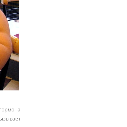
«гормона
вызывает