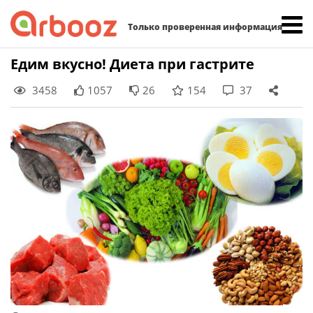
Найти:
Только проверенная информация
Skip
Едим вкусно! Диета при гастрите
to
3458
1057
26
154
37
content