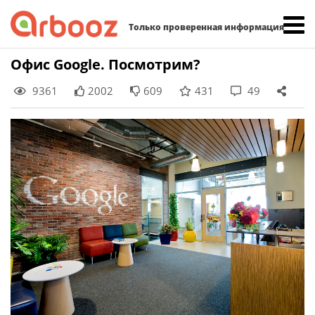
Найти:
Только проверенная информация
Skip
Офис Google. Посмотрим?
to
9361
2002
609
431
49
content