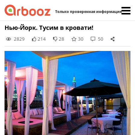
Найти:
Только проверенная информация
Skip
Нью-Йорк. Тусим в кровати!
to
2829
214
28
30
50
content