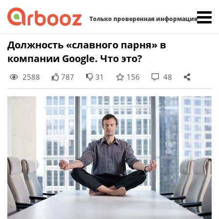
Найти:
Только проверенная информация
Skip
Должность «славного парня» в
to
компании Google. Что это?
content
2588
787
31
156
48