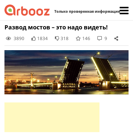
Найти:
Только проверенная информация
Skip
Развод мостов – это надо видеть!
to
3890
1834
318
146
9
content