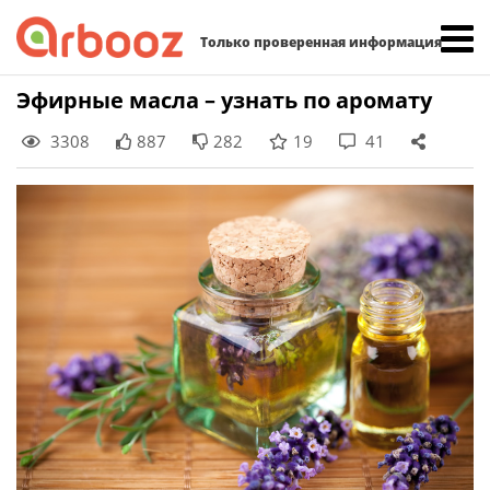
Найти:
Только проверенная информация
Skip
Эфирные масла – узнать по аромату
to
3308
887
282
19
41
content