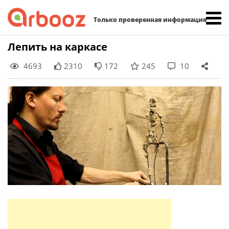
Найти:
Только проверенная информация
Skip
Лепить на каркасе
to
4693
2310
172
245
10
content