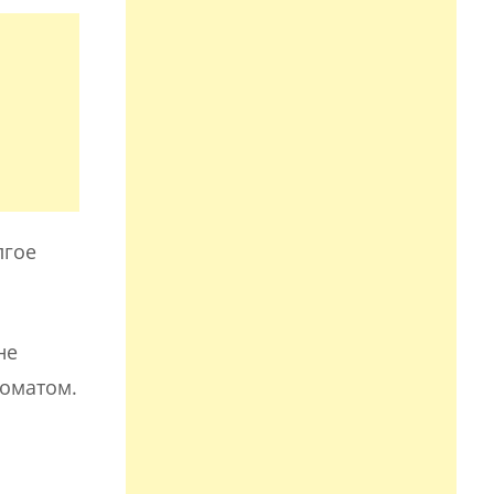
лгое
не
роматом.