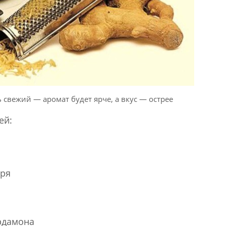
свежий — аромат будет ярче, а вкус — острее
ей:
иря
рдамона