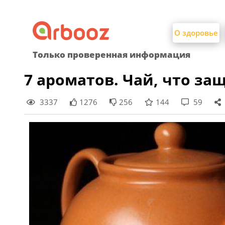
Найти:
Skip
to
О здоровье
content
Только проверенная информация
7 ароматов. Чай, что за
3337
1276
256
144
59