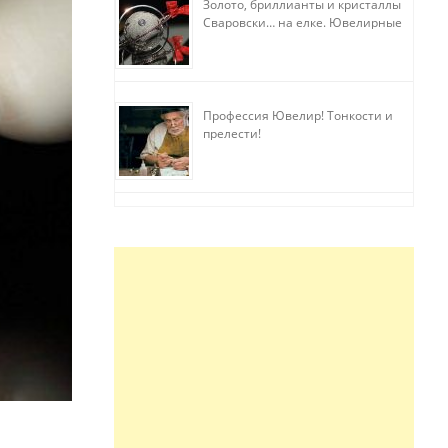
Золото, бриллианты и кристаллы
Сваровски… на елке. Ювелирные
прихоти
Профессия Ювелир! Тонкости и
прелести!