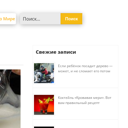
Найти:
о Мире
Свежие записи
Если ребёнок посадит дерево —
может, и не сломает его потом
Коктейль «Кровавая мери». Вот
вам правильный рецепт