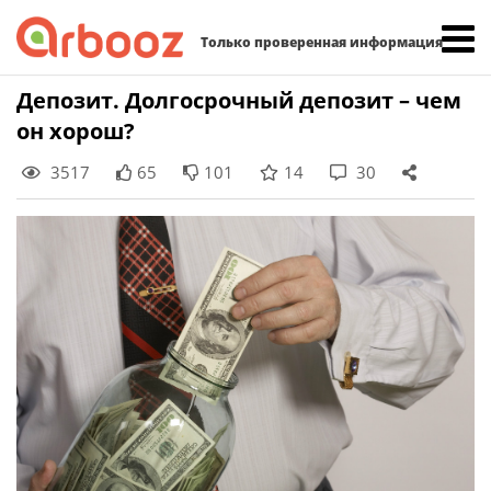
Найти:
Только проверенная информация
Skip
Депозит. Долгосрочный депозит – чем
to
он хорош?
content
3517
65
101
14
30