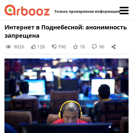
Найти:
Только проверенная информация
Skip
Интернет в Поднебесной: анонимность
to
запрещена
content
9026
126
790
18
96