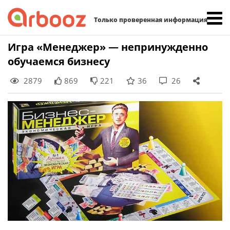
Найти:
Только проверенная информация
Skip
Игра «Менеджер» — непринужденно
to
обучаемся бизнесу
content
2879
869
221
36
26