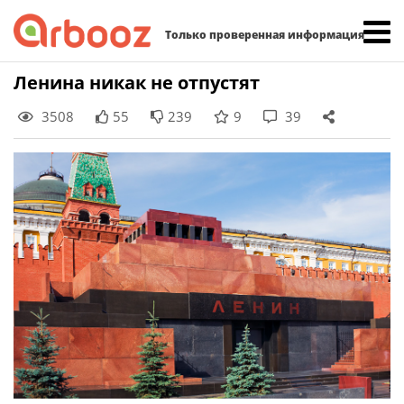
Найти:
Только проверенная информация
Skip
Ленина никак не отпустят
to
3508
55
239
9
39
content