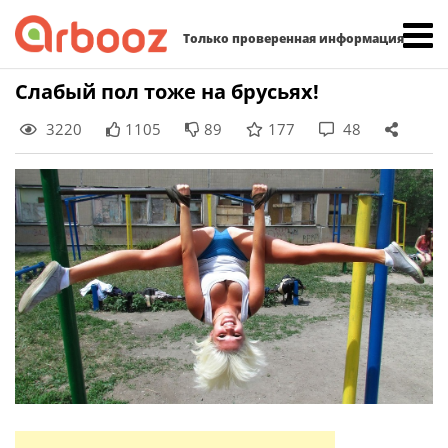
Найти:
Только проверенная информация
Skip
Слабый пол тоже на брусьях!
to
3220
1105
89
177
48
content