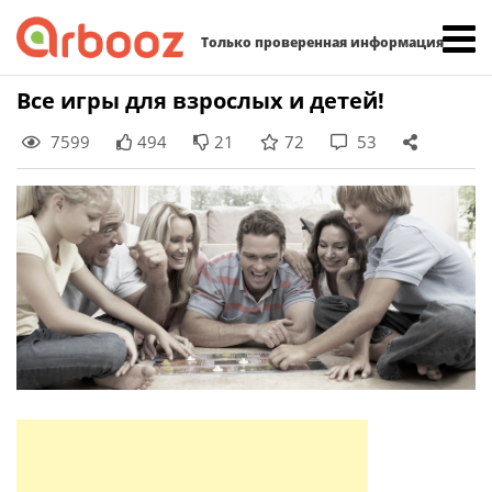
Найти:
Только проверенная информация
Skip
Все игры для взрослых и детей!
to
7599
494
21
72
53
content