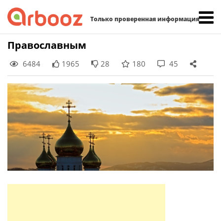
Найти:
Только проверенная информация
Skip
Православным
to
6484
1965
28
180
45
content