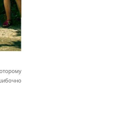
которому
ошибочно