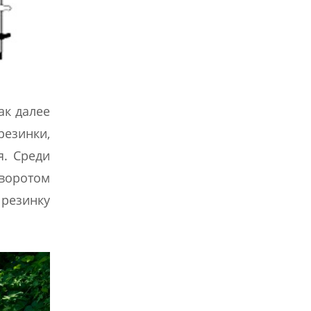
ак далее
резинки,
я. Среди
оворотом
 резинку