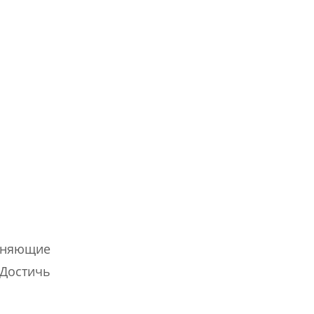
олняющие
 Достичь