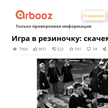
Найти:
Skip
to
О здоровье
content
Только проверенная информация
Игра в резиночку: скаче
7904
3651
522
541
54