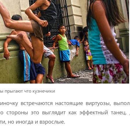
ы прыгают что кузнечики
езиночку встречаются настоящие виртуозы, вып
о стороны это выглядит как эффектный танец.
ти, но иногда и взрослые.