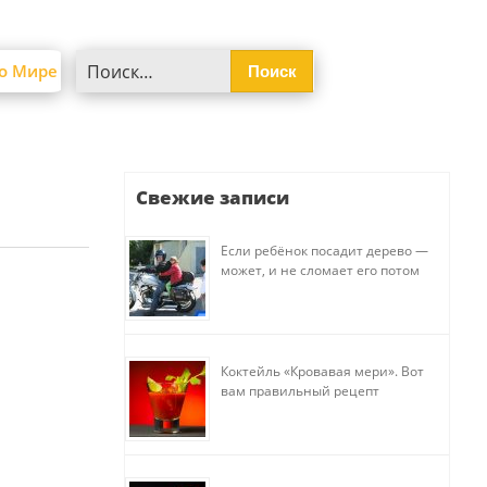
Найти:
о Мире
Свежие записи
Если ребёнок посадит дерево —
может, и не сломает его потом
Коктейль «Кровавая мери». Вот
вам правильный рецепт