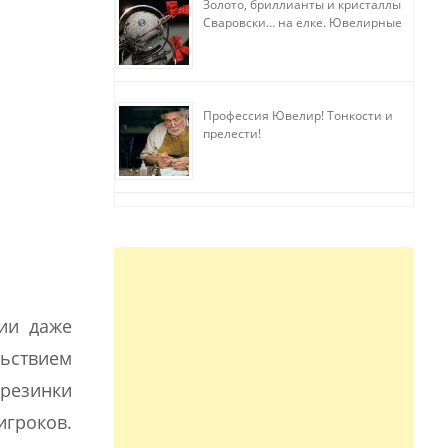
Золото, бриллианты и кристаллы
Сваровски… на елке. Ювелирные
прихоти
Профессия Ювелир! Тонкости и
прелести!
вии даже
ьствием
 резинки
игроков.