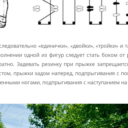
ледовательно «единички», «двойки», «тройки» и т
полнении одной из фигур следует стать боком от 
атно. Задевать резинку при прыжке запрещаетс
стом, прыжки задом наперед, подпрыгивания с п
щенными ногами, подпрыгивания с наступанием на