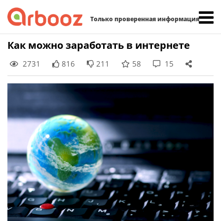
Найти:
Только проверенная информация
Skip
Как можно заработать в интернете
to
2731
816
211
58
15
content