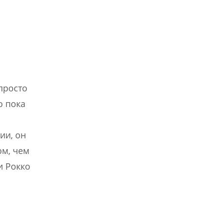
просто
о пока
ии, он
ом, чем
и Рокко