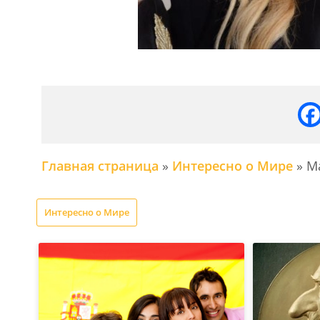
Главная страница
»
Интересно о Мире
»
Ма
Интересно о Мире