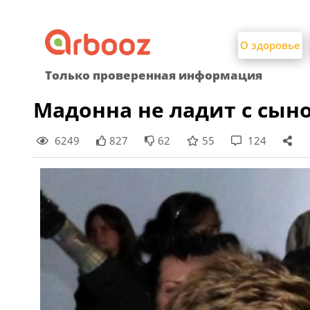
Найти:
Skip
to
О здоровье
content
Только проверенная информация
Мадонна не ладит с сыно
6249
827
62
55
124