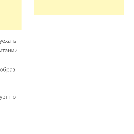
уехать
ритании
 образ
ует по