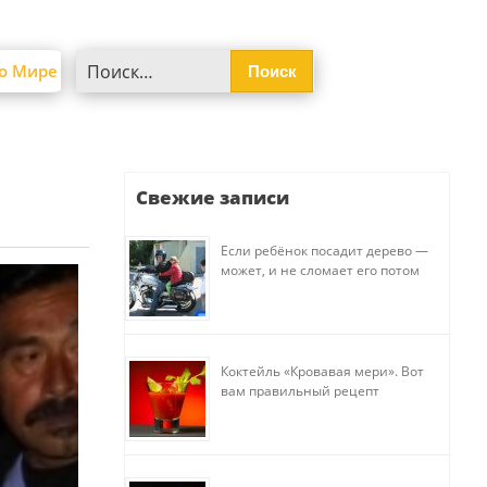
Найти:
о Мире
Свежие записи
Если ребёнок посадит дерево —
может, и не сломает его потом
Коктейль «Кровавая мери». Вот
вам правильный рецепт