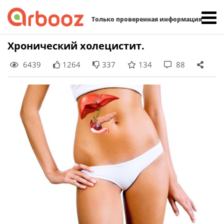
Найти:
Только проверенная информация
Skip
Хронический холецистит.
to
6439
1264
337
134
88
content