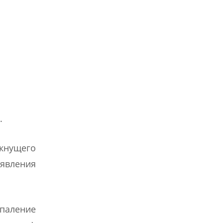
.
кнущего
явления
спаление