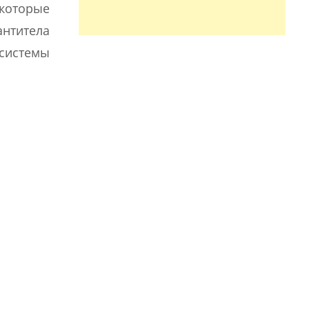
 которые
антитела
 системы