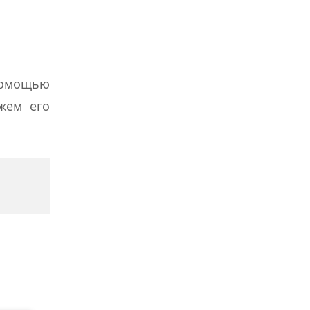
помощью
жем его