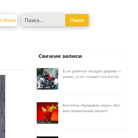
Найти:
о Мире
Свежие записи
Если ребёнок посадит дерево —
может, и не сломает его потом
Коктейль «Кровавая мери». Вот
вам правильный рецепт