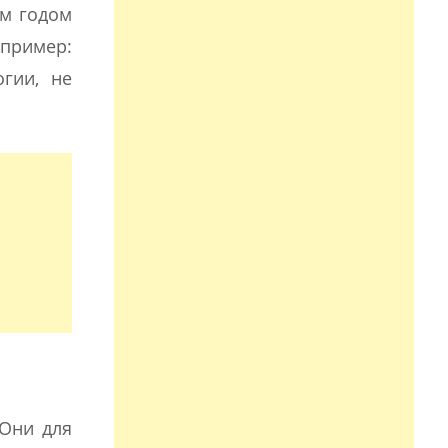
ым годом
пример:
гии, не
 Они для