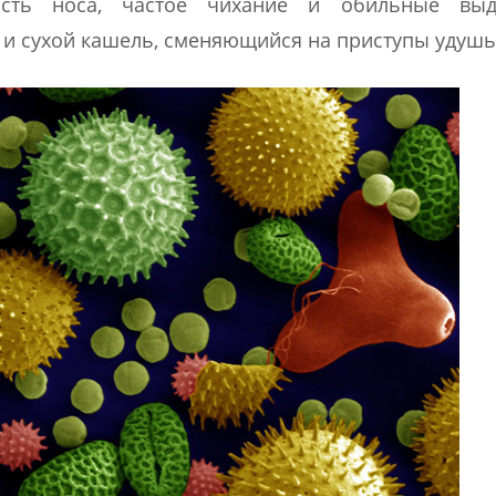
ость носа, частое чихание и обильные выде
 и сухой кашель, сменяющийся на приступы удушь