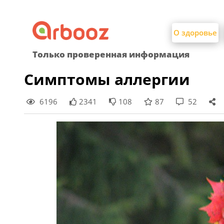
Найти:
Skip
to
О здоровье
content
Только проверенная информация
Симптомы аллергии
6196
2341
108
87
52