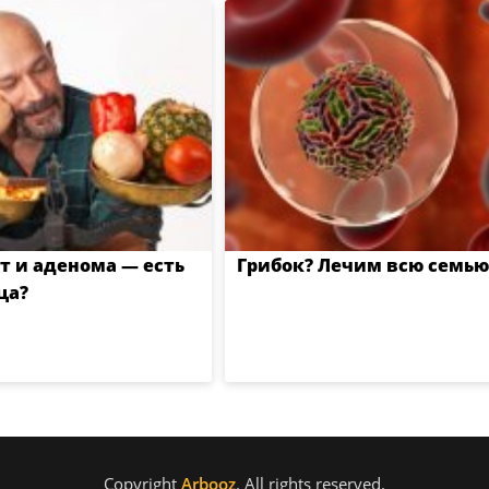
т и аденома — есть
Грибок? Лечим всю семью
ца?
Copyright
Arbooz
. All rights reserved.