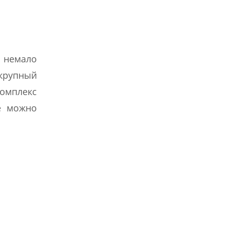
м немало
 крупный
комплекс
ре можно