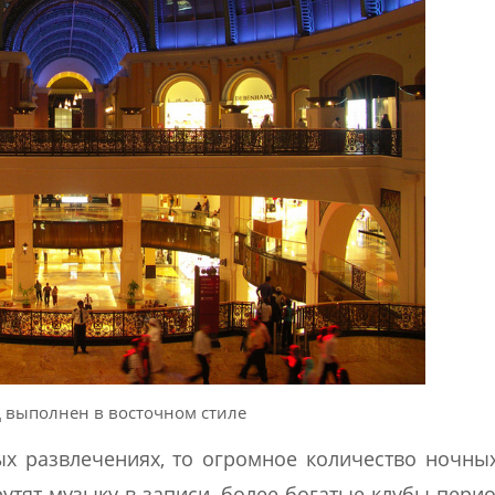
 выполнен в восточном стиле
ых развлечениях, то огромное количество ночны
рутят музыку в записи, более богатые клубы пери