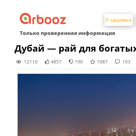
Найти:
Skip
to
О здоровье
content
Только проверенная информация
Дубай — рай для богаты
12110
4857
190
1087
193