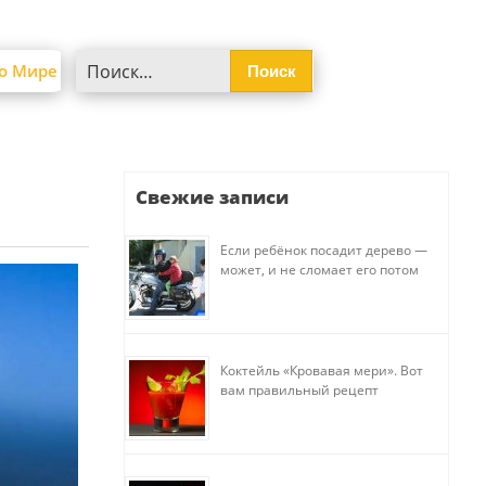
Найти:
о Мире
Свежие записи
Если ребёнок посадит дерево —
может, и не сломает его потом
Коктейль «Кровавая мери». Вот
вам правильный рецепт