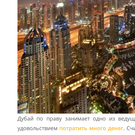
Дубай по праву занимает одно из ведущ
удовольствием
потратить много денег
. Сч