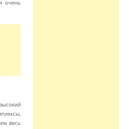
 и очень
 высокий
мплексы,
нем весь