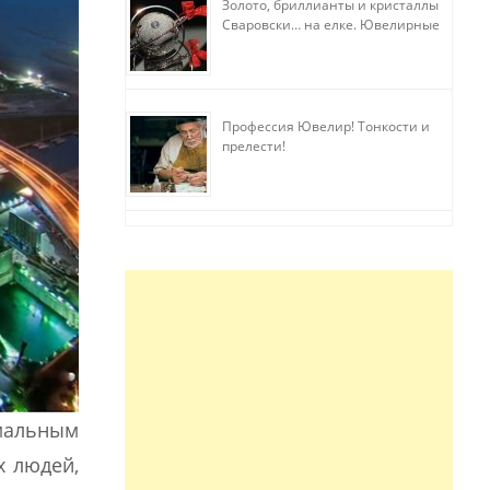
Золото, бриллианты и кристаллы
Сваровски… на елке. Ювелирные
прихоти
Профессия Ювелир! Тонкости и
прелести!
мальным
х людей,