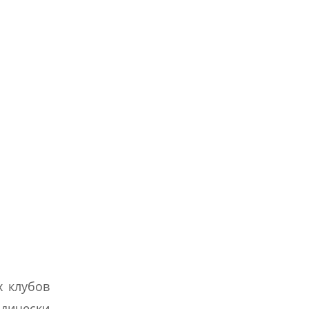
х клубов
одически