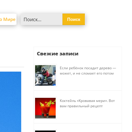
Найти:
о Мире
Свежие записи
Если ребёнок посадит дерево —
может, и не сломает его потом
Коктейль «Кровавая мери». Вот
вам правильный рецепт