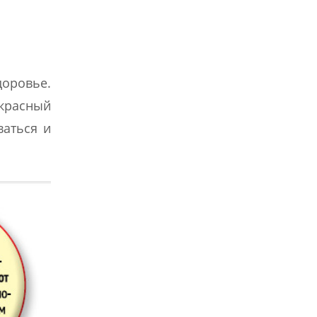
доровье.
екрасный
ваться и