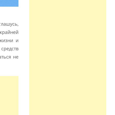
глашусь,
 крайней
жизни и
 средств
аться не