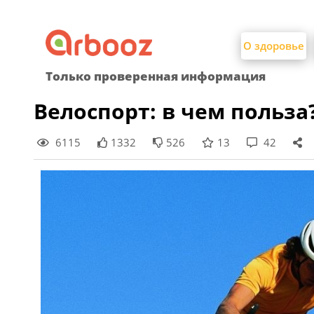
Найти:
Skip
to
О здоровье
content
Только проверенная информация
Велоспорт: в чем польза
6115
1332
526
13
42