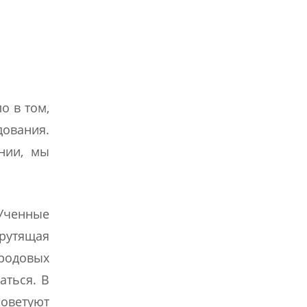
о в том,
дования.
нии, мы
Ученные
крутящая
родовых
аться. В
оветуют