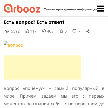
Найти:
Только проверенная информация
Skip
Есть вопрос? Есть ответ!
to
5592
117
403
6
7
content
Вопрос «почему?» – самый популярный в
мире! Причем, задаем мы его с первых
моментов осознания себя, и не перестаем до