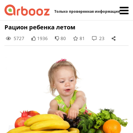
Найти:
Только проверенная информация
Skip
Рацион ребенка летом
to
5727
1936
80
81
23
content