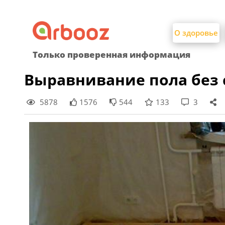
Найти:
Skip
to
О здоровье
content
Только проверенная информация
Выравнивание пола без
5878
1576
544
133
3