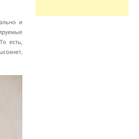
тально и
лируемые
То есть,
ысохнет,