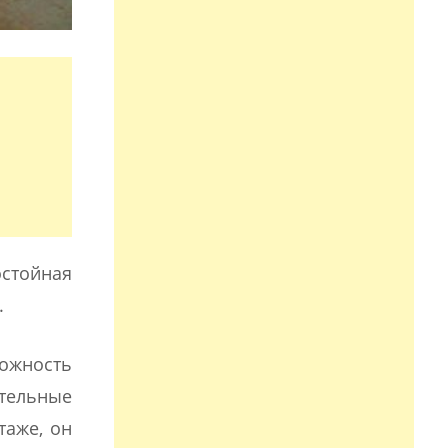
стойная
.
можность
тельные
таже, он