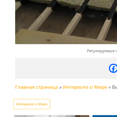
Регулируемые п
Главная страница
»
Интересно о Мире
»
В
Интересно о Мире