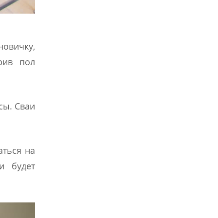
новичку,
рив пол
сы. Сваи
аться на
и будет