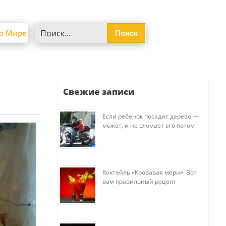
Найти:
о Мире
Свежие записи
Если ребёнок посадит дерево —
может, и не сломает его потом
Коктейль «Кровавая мери». Вот
вам правильный рецепт