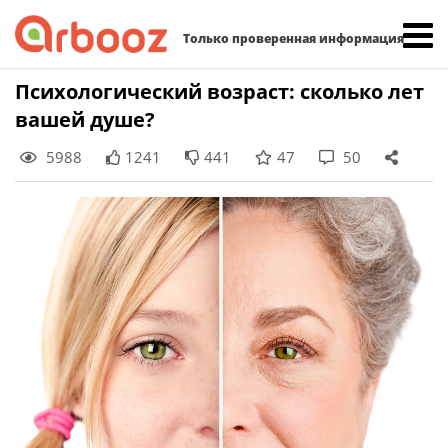
Найти:
Только проверенная информация
Skip
Психологический возраст: сколько лет
to
вашей душе?
content
5988
1241
441
47
50