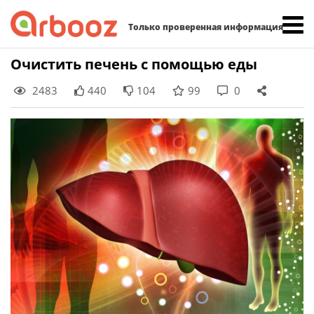
Найти:
Только проверенная информация
Skip
Очистить печень с помощью еды
to
2483
440
104
99
0
content