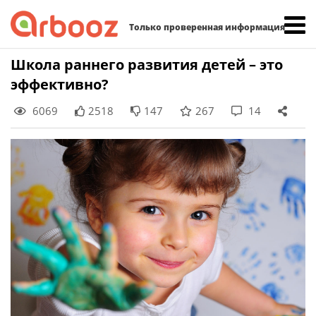
Найти:
Только проверенная информация
Skip
Школа раннего развития детей – это
to
эффективно?
content
6069
2518
147
267
14