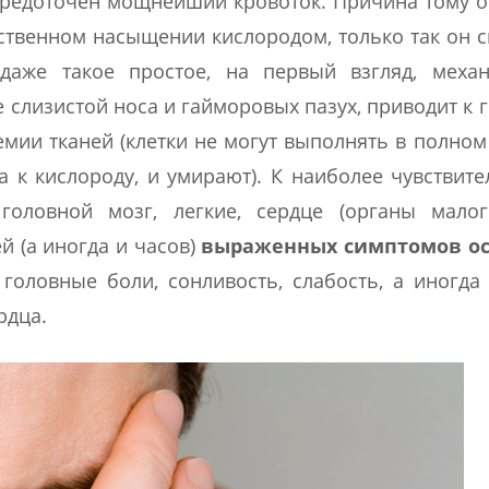
осредоточен мощнейший кровоток. Причина тому 
ественном насыщении кислородом, только так он 
 даже такое простое, на первый взгляд, механ
е слизистой носа и гайморовых пазух, приводит к 
шемии тканей (клетки не могут выполнять в полно
а к кислороду, и умирают). К наиболее чувствит
головной мозг, легкие, сердце (органы малог
й (а иногда и часов)
выраженных симптомов о
ловные боли, сонливость, слабость, а иногда
рдца.