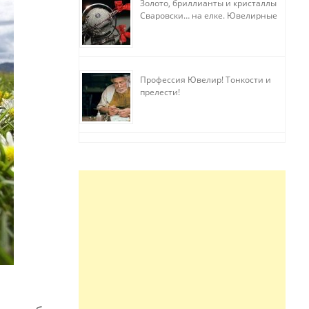
Золото, бриллианты и кристаллы
Сваровски… на елке. Ювелирные
прихоти
Профессия Ювелир! Тонкости и
прелести!