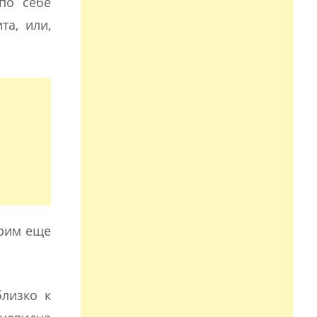
по себе
та, или,
трим еще
близко к