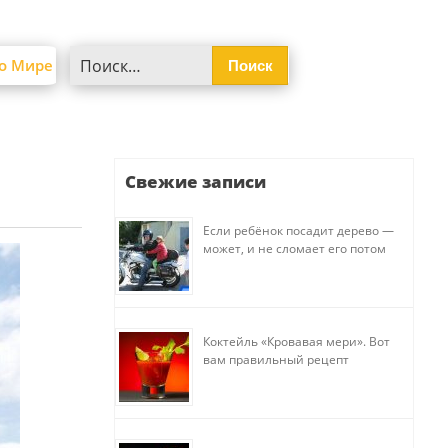
Найти:
о Мире
Свежие записи
Если ребёнок посадит дерево —
может, и не сломает его потом
Коктейль «Кровавая мери». Вот
вам правильный рецепт