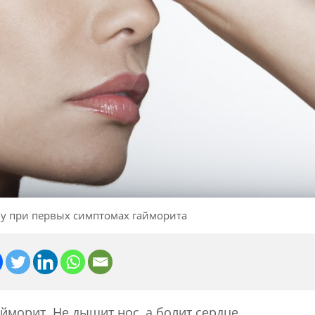
чу при первых симптомах гайморита
йморит. Не дышит нос, а болит сердце.