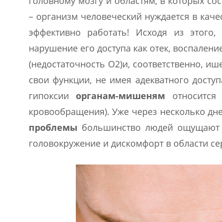
головному мозгу и областям, в которых с
– организм человеческий нуждается в кач
эффективно работать! Исходя из этого,
нарушение его доступа как отек, воспалени
(недостаточность О2)и, соответственно, и
свои функции, не имея адекватного доступ
гипоксии
органам-мишеням
относится 
кровообращения). Уже через несколько дне
проблемы
большинство людей ощущают го
головокружение и дискомфорт в области се