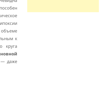
очевидна
способен
ическое
гипоксии
м объеме
ельным к
о круга
сновной
 — даже