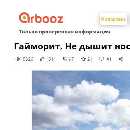
Найти:
Skip
to
О здоровье
content
Только проверенная информация
Гайморит. Не дышит нос,
5926
1511
97
21
41