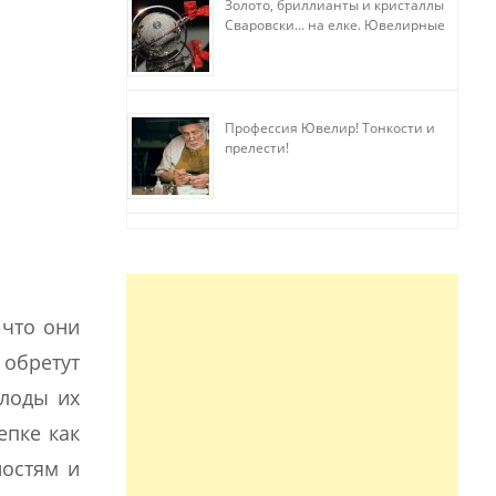
Золото, бриллианты и кристаллы
Сваровски… на елке. Ювелирные
прихоти
Профессия Ювелир! Тонкости и
прелести!
 что они
 обретут
плоды их
епке как
ностям и