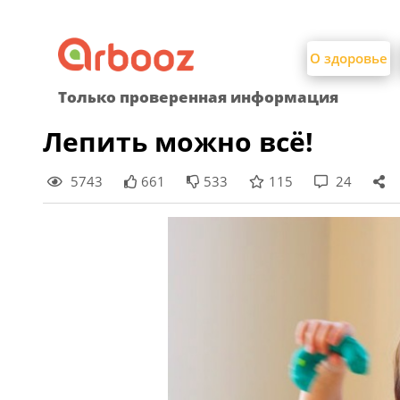
Найти:
Skip
to
О здоровье
content
Только проверенная информация
Лепить можно всё!
5743
661
533
115
24