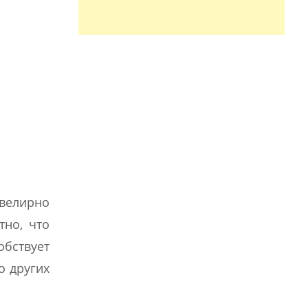
ювелирно
но, что
бствует
о других