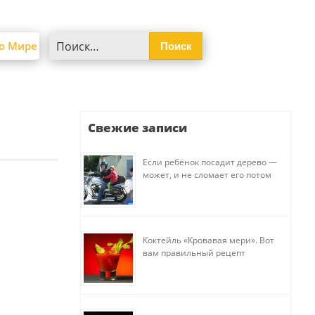
Найти:
о Мире
Свежие записи
Если ребёнок посадит дерево —
может, и не сломает его потом
Коктейль «Кровавая мери». Вот
вам правильный рецепт