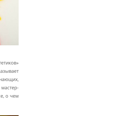
тетиков»
азывает
инающих,
 мастер-
е, о чем