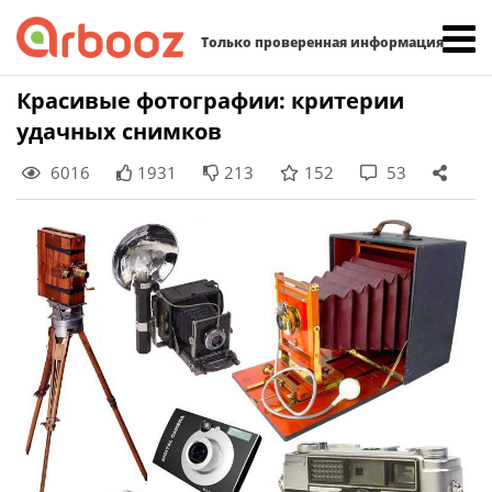
Найти:
Только проверенная информация
Skip
Красивые фотографии: критерии
to
удачных снимков
content
6016
1931
213
152
53