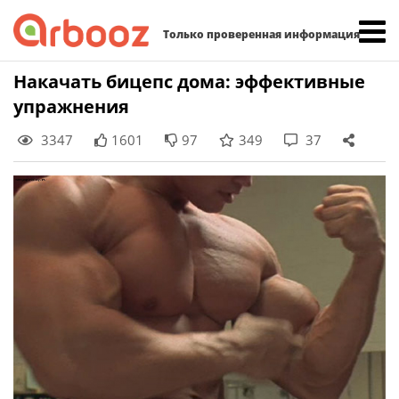
Найти:
Только проверенная информация
Skip
Накачать бицепс дома: эффективные
to
упражнения
content
3347
1601
97
349
37