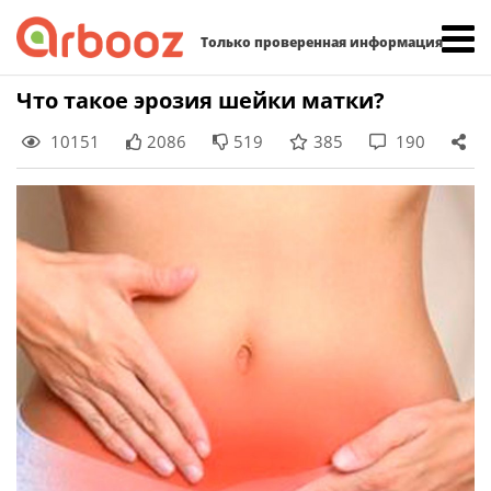
Найти:
Только проверенная информация
Skip
Что такое эрозия шейки матки?
to
10151
2086
519
385
190
content