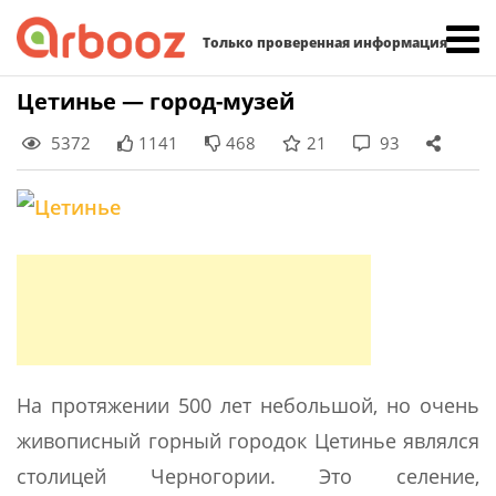
Найти:
Только проверенная информация
Skip
Цетинье — город-музей
to
5372
1141
468
21
93
content
На протяжении 500 лет небольшой, но очень
живописный горный городок Цетинье являлся
столицей Черногории. Это селение,