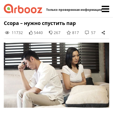
Найти:
Только проверенная информация
Skip
Ссора – нужно спустить пар
to
11732
5440
267
817
57
content