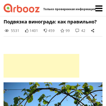
Найти:
Только проверенная информация
Skip
Подвязка винограда: как правильно?
to
5531
1401
459
99
42
content