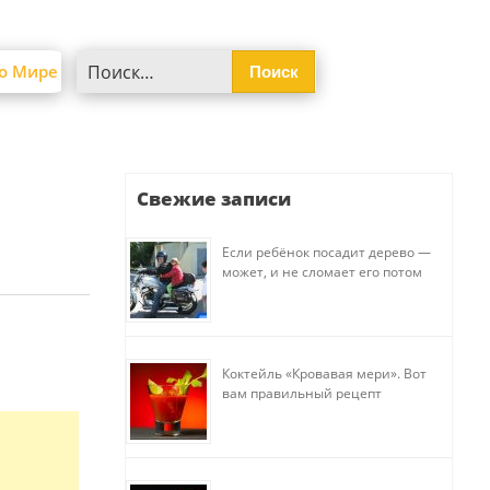
Найти:
о Мире
Свежие записи
Если ребёнок посадит дерево —
может, и не сломает его потом
Коктейль «Кровавая мери». Вот
вам правильный рецепт