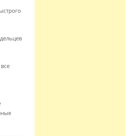
ыстрого
адельцев
 все
е
нные