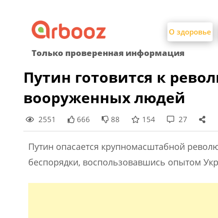
Найти:
Skip
to
О здоровье
content
Только проверенная информация
Путин готовится к револ
вооруженных людей
2551
666
88
154
27
Путин опасается крупномасштабной револю
беспорядки, воспользовавшись опытом Ук