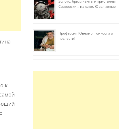
Золото, бриллианты и кристаллы
Сваровски… на елке. Ювелирные
прихоти
Профессия Ювелир! Тонкости и
прелести!
тина
о к
 самой
шающий
о