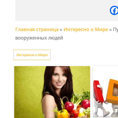
Главная страница
»
Интересно о Мире
»
Пу
вооруженных людей
Интересно о Мире