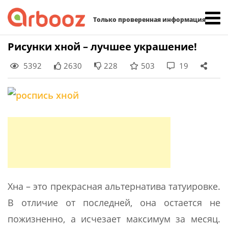
Найти:
Только проверенная информация
Skip
Рисунки хной – лучшее украшение!
to
5392
2630
228
503
19
content
Хна – это прекрасная альтернатива татуировке.
В отличие от последней, она остается не
пожизненно, а исчезает максимум за месяц.