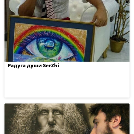
Радуга души SerZhi