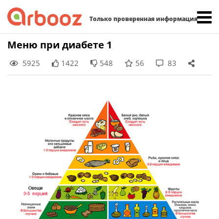
Найти:
Только проверенная информация
Skip
Меню при диабете 1
to
5925
1422
548
56
83
content