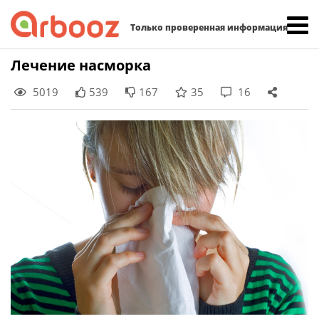
Найти:
Только проверенная информация
Skip
Лечение насморка
to
5019
539
167
35
16
content