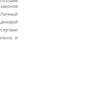
 законов
. Личный
 ценовой
услугами
тельно и