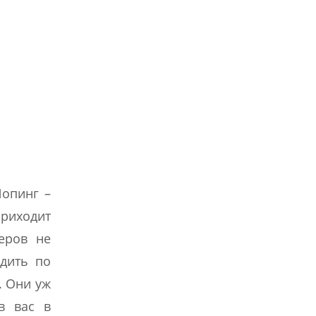
Шопинг –
приходит
еров не
дить по
. Они уж
в вас в