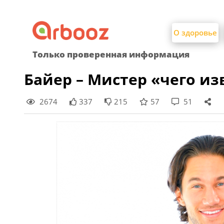
Найти:
Skip
to
О здоровье
content
Только проверенная информация
Байер – Мистер «чего из
2674
337
215
57
51