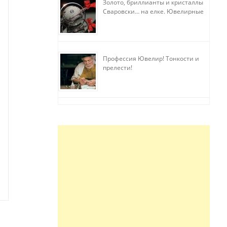
Золото, бриллианты и кристаллы
Сваровски… на елке. Ювелирные
прихоти
Профессия Ювелир! Тонкости и
прелести!