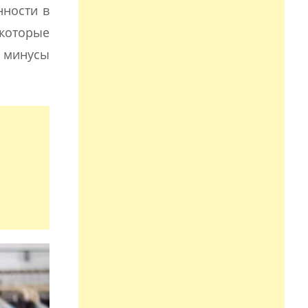
нности в
 которые
 минусы