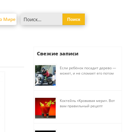
Найти:
о Мире
Свежие записи
Если ребёнок посадит дерево —
может, и не сломает его потом
Коктейль «Кровавая мери». Вот
вам правильный рецепт