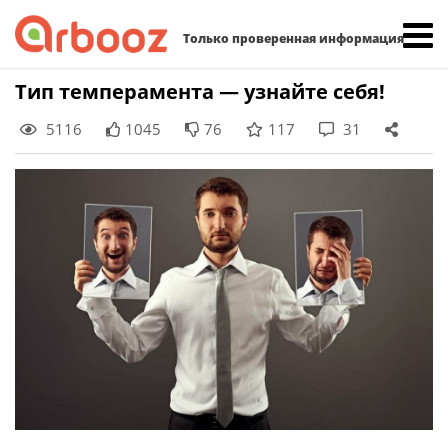
Найти:
Только проверенная информация
Skip
Тип темперамента — узнайте себя!
to
5116
1045
76
117
31
content