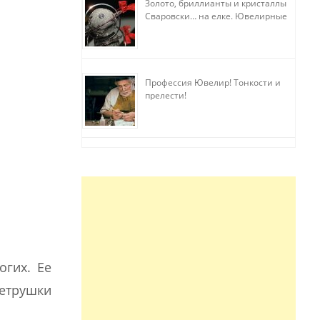
Золото, бриллианты и кристаллы
Сваровски… на елке. Ювелирные
прихоти
Профессия Ювелир! Тонкости и
прелести!
гих. Ее
петрушки