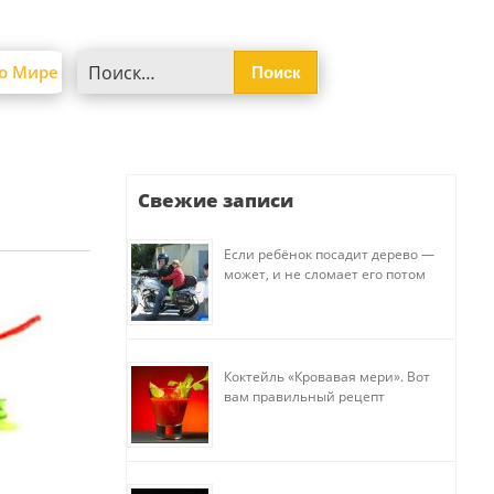
Найти:
о Мире
Свежие записи
Если ребёнок посадит дерево —
может, и не сломает его потом
Коктейль «Кровавая мери». Вот
вам правильный рецепт