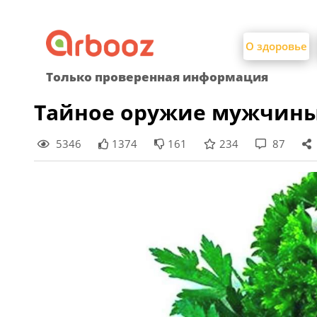
Найти:
Skip
to
О здоровье
content
Только проверенная информация
Тайное оружие мужчины
5346
1374
161
234
87