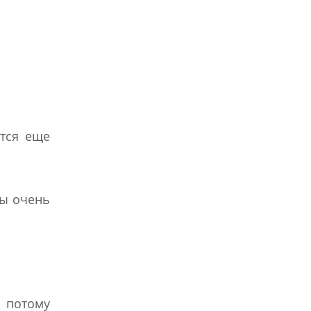
ится еще
ты очень
 потому