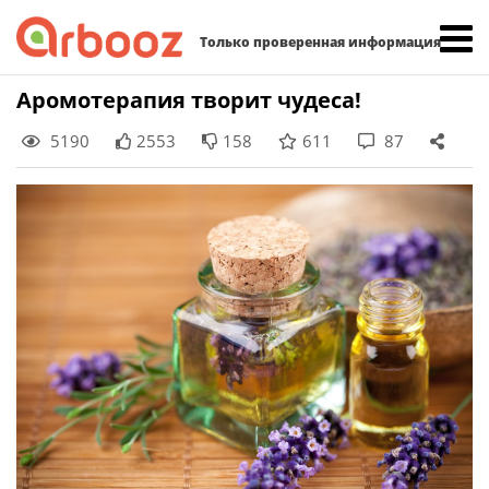
Найти:
Только проверенная информация
Skip
Аромотерапия творит чудеса!
to
5190
2553
158
611
87
content