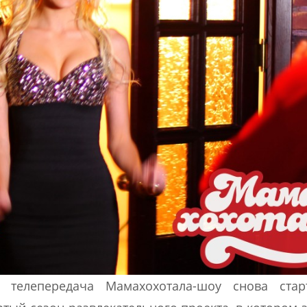
 телепередача Мамахохотала-шоу снова стар