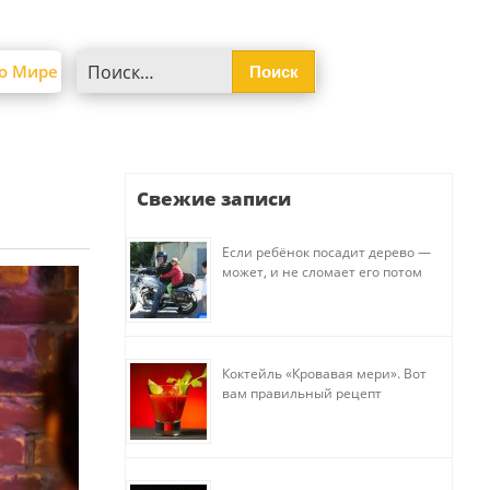
Найти:
о Мире
Свежие записи
Если ребёнок посадит дерево —
может, и не сломает его потом
Коктейль «Кровавая мери». Вот
вам правильный рецепт