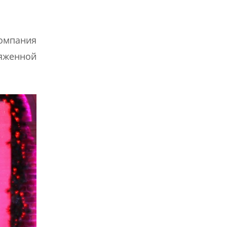
Компания
яженной