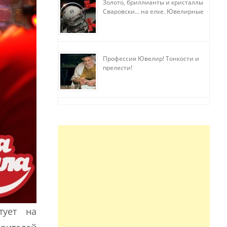
Золото, бриллианты и кристаллы
Сваровски… на елке. Ювелирные
прихоти
Профессия Ювелир! Тонкости и
прелести!
тует на