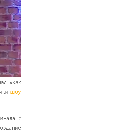
иал «Как
ники
шоу
чинала с
оздание