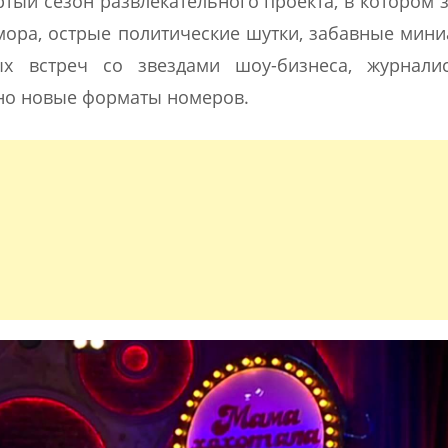
тый сезон развлекательного проекта, в котором 
ора, острые политические шутки, забавные мин
ых встреч со звездами шоу-бизнеса, журнали
но новые форматы номеров.