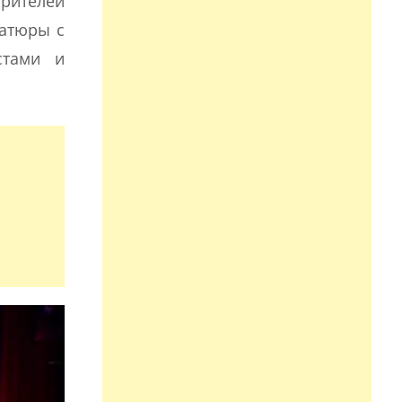
зрителей
иатюры с
стами и