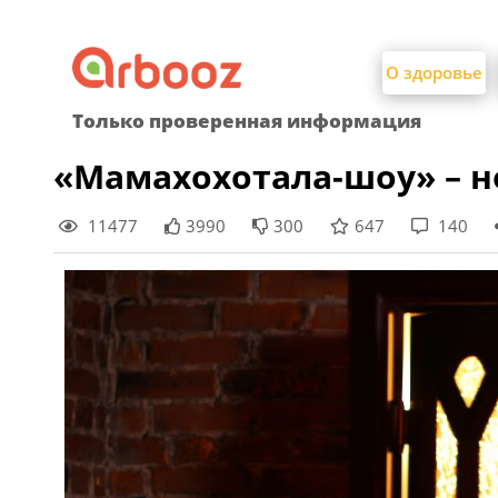
Найти:
Skip
to
О здоровье
content
Только проверенная информация
«Мамахохотала-шоу» – н
11477
3990
300
647
140