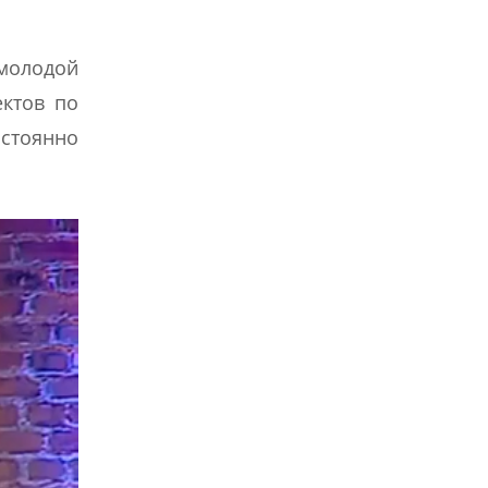
 молодой
ектов по
остоянно